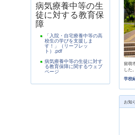
病気療養中等の生
徒に対する教育保
障
「入院・自宅療養中等の高
校生の学びを支援しま
す！」（リーフレッ
ト）.pdf
病気療養中等の生徒に対す
留萌
る教育保障に関するウェブ
した
ページ
学校
お知