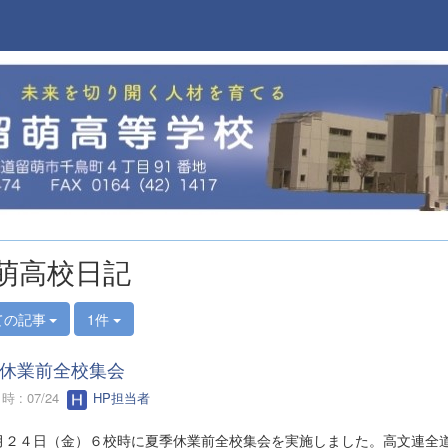
萌高校日記
ての記事
1件
休業前全校集会
 : 07/24
HP担当者
２４日（金）６校時に夏季休業前全校集会を実施しました。高文連全