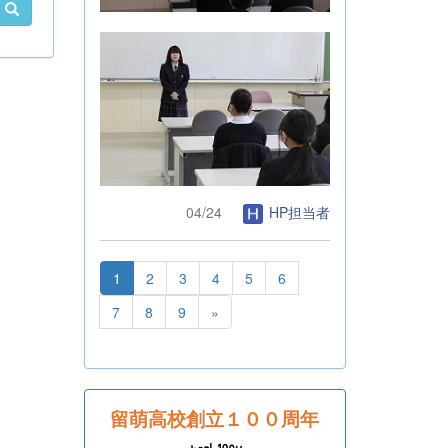
04/24
HP担当者
1
2
3
4
5
6
7
8
9
»
留萌高校創立１００周年