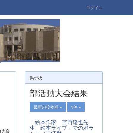
ログイン
掲示板
部活動大会結果
最新の投稿順
1件
「絵本作家 宮西達也先
生 絵本ライブ」でのボラ
道大会