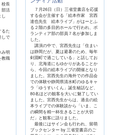
ンティア活動
、校長
７月26日（日）三省堂書店を応援
、部活
する会が主催する「絵本作家 宮西
まし
達也先生 絵本ライブ」がはーとふ
る２階の多目的ホールで行われ、ボ
するた
ランティア部の部員７名が参加しま
差しで
した。
講演の中で、宮西先生は「住まい
は静岡だが、夏は避暑のため、毎年
休み明
剣淵町で過ごしている」と話してお
を教職
り、北海道にもゆかりがあることか
ら、今回の絵本ライブの開催となり
ました。宮西先生の海外での作品会
での体験や静岡県清水町のゆるキャ
ラ「ゆうすいくん」誕生秘話など、
80名ほどの観客を大いに魅了してい
ました。宮西先生からは、過去の絵
本ライブでの体験談から「いま、こ
の瞬間を精一杯生きることが大切
だ」と観客に語りました。
最後にはサイン会も行われ、留萌
ブックセンター by 三省堂書店のご