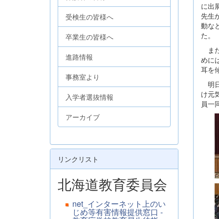
に出
先生
受検生の皆様へ
動な
た。
卒業生の皆様へ
また
進路情報
めに
耳を
事務室より
明日
け元
入学者選抜情報
員一
アーカイブ
リンクリスト
北海道教育委員会
net_インターネット上のい
じめ等有害情報提供窓口 -