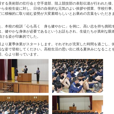
展する美術部の壮行会と空手道部、陸上競技部の表彰伝達が行われた後
から全校生徒に対し、日頃の自発的な元気のよい挨拶や授業、学校行事
どに積極的に取り組む姿勢が大変素晴らしいとお褒めの言葉をいただき
、本校の校訓「心も高く 身も健やかに」を例に、高い志を持ち挑戦
は、健やかな身体が必要であるというお話もされ、生徒たちが真剣な眼
傾ける姿が印象的でした。
より夏季休業がスタートします。それぞれが充実した時間を過ごし、
気な姿で登校してください。高校生活の思い出に残る夏休みになること
同、心より願っています。