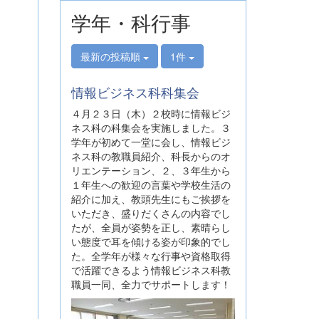
学年・科行事
最新の投稿順
1件
情報ビジネス科科集会
４月２３日（木）２校時に情報ビジ
ネス科の科集会を実施しました。３
学年が初めて一堂に会し、情報ビジ
ネス科の教職員紹介、科長からのオ
リエンテーション、２、３年生から
１年生への歓迎の言葉や学校生活の
紹介に加え、教頭先生にもご挨拶を
いただき、盛りだくさんの内容でし
たが、全員が姿勢を正し、素晴らし
い態度で耳を傾ける姿が印象的でし
た。全学年が様々な行事や資格取得
で活躍できるよう情報ビジネス科教
職員一同、全力でサポートします！