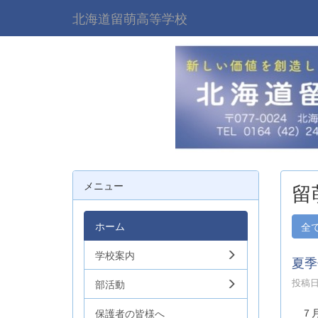
北海道留萌高等学校
メニュー
留
ホーム
全
学校案内
夏季
投稿日時
部活動
７月
保護者の皆様へ